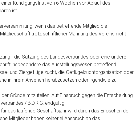
ung einer Kündigungsfrist von 6 Wochen vor Ablauf des
ären ist.
derversammlung, wenn das betreffende Mitglied die
tgliedschaft trotz schriftlicher Mahnung des Vereins nicht
zung - die Satzung des Landesverbandes oder eine andere
rift insbesondere das Ausstellungswesen betreffend.
asse- und Ziergeflügelzucht, die Geflügelzuchtorganisation oder
Organe in ihrem Ansehen herabzusetzen oder irgendwie zu
be der Gründe mitzuteilen. Auf Einspruch gegen die Entscheidung
erbandes / B.D.R.G. endgültig.
s für das laufende Geschäftsjahr wird durch das Erlöschen der
dene Mitglieder haben keinerlei Anspruch an das