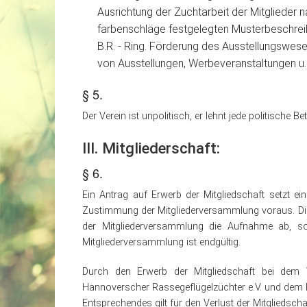
Ausrichtung der Zuchtarbeit der Mitglieder n
farbenschläge festgelegten Musterbeschrei
B.R. - Ring. Förderung des Ausstellungswes
von Ausstellungen, Werbeveranstaltungen u.
§ 5.
Der Verein ist unpolitisch, er lehnt jede politische B
III. Mitgliederschaft:
§ 6.
Ein Antrag auf Erwerb der Mitgliedschaft setzt ein
Zustimmung der Mitgliederversammlung voraus. Die B
der Mitgliederversammlung die Aufnahme ab, s
Mitgliederversammlung ist endgültig.
Durch den Erwerb der Mitgliedschaft bei dem V
Hannoverscher Rassegeflügelzüchter e.V. und dem B
Entsprechendes gilt für den Verlust der Mitgliedscha