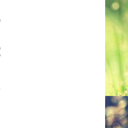
n
e
n
r