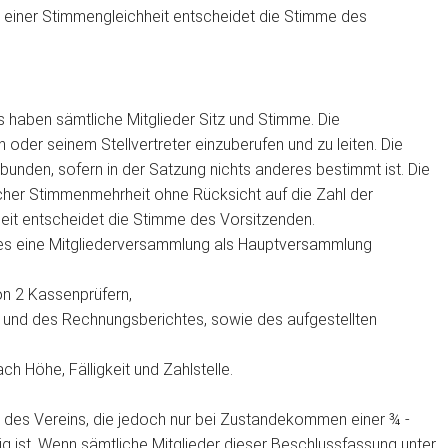
i einer Stimmengleichheit entscheidet die Stimme des
 haben sämtliche Mitglieder Sitz und Stimme. Die
oder seinem Stellvertreter einzuberufen und zu leiten. Die
unden, sofern in der Satzung nichts anderes bestimmt ist. Die
cher Stimmenmehrheit ohne Rücksicht auf die Zahl der
heit entscheidet die Stimme des Vorsitzenden.
hres eine Mitgliederversammlung als Hauptversammlung
on 2 Kassenprüfern,
und des Rechnungsberichtes, sowie des aufgestellten
ch Höhe, Fälligkeit und Zahlstelle.
 des Vereins, die jedoch nur bei Zustandekommen einer ¾ -
ig ist. Wenn sämtliche Mitglieder dieser Beschlussfassung unter