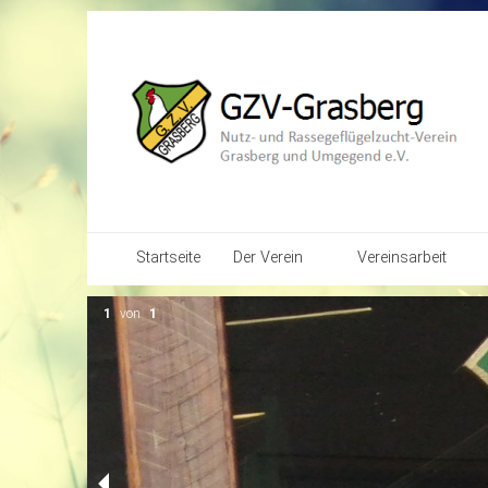
Startseite
Der Verein
Vereinsarbeit
Vereins-Chronik
Kalender
1
von
1
Vereinsstruktur
Bilder-Galerien
Vereins-Satzung
Jugendarbeit