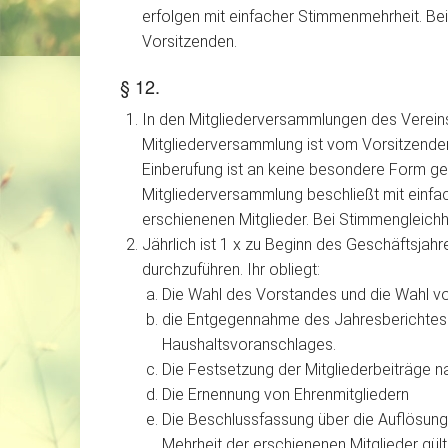
erfolgen mit einfacher Stimmenmehrheit. Be
Vorsitzenden.
§ 12.
In den Mitgliederversammlungen des Vereins
Mitgliederversammlung ist vom Vorsitzenden 
Einberufung ist an keine besondere Form geb
Mitgliederversammlung beschließt mit einfa
erschienenen Mitglieder. Bei Stimmengleich
Jährlich ist 1 x zu Beginn des Geschäftsja
durchzuführen. Ihr obliegt:
Die Wahl des Vorstandes und die Wahl v
die Entgegennahme des Jahresberichtes 
Haushaltsvoranschlages.
Die Festsetzung der Mitgliederbeiträge na
Die Ernennung von Ehrenmitgliedern
Die Beschlussfassung über die Auflösung
Mehrheit der erschienenen Mitglieder gült