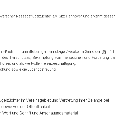
overscher Rassegeflügelzüchter e.V. Sitz Hannover und erkennt desse
schließlich und unmittelbar gemeinnützige Zwecke im Sinne der §§ 51 f
des Tierschutzes, Bekämpfung von Tierseuchen und Förderung de
hutzes und als wertvolle Freizeitbeschäftigung.
schung sowie die Jugendbetreuung.
gelzüchter im Vereinsgebiet und Vertretung ihrer Belange bei
sowie vor der Öffentlichkeit.
ch Wort und Schrift und Anschauungsmaterial.