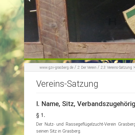
/
/
www.gzv-grasberg.de
2:
Der Verein
2.3:
Vereins-Satzung
Vereins-Satzung
I. Name, Sitz, Verbandszugehörig
§ 1.
Der Nutz- und Rassegeflügelzucht-Verein Grasb
seinen Sitz in Grasberg.