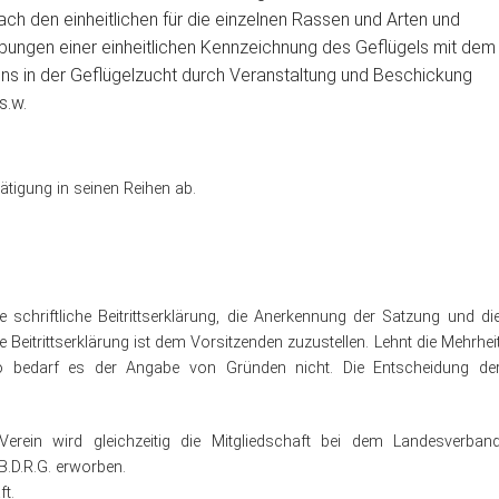
ach den einheitlichen für die einzelnen Rassen und Arten und
bungen einer einheitlichen Kennzeichnung des Geflügels mit dem
ens in der Geflügelzucht durch Veranstaltung und Beschickung
s.w.
etätigung in seinen Reihen ab.
e schriftliche Beitrittserklärung, die Anerkennung der Satzung und di
eitrittserklärung ist dem Vorsitzenden zuzustellen. Lehnt die Mehrhei
o bedarf es der Angabe von Gründen nicht. Die Entscheidung de
erein wird gleichzeitig die Mitgliedschaft bei dem Landesverban
.D.R.G. erworben.
ft.