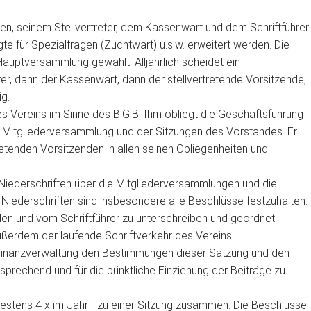
en, seinem Stellvertreter, dem Kassenwart und dem Schriftführer
e für Spezialfragen (Zuchtwart) u.s.w. erweitert werden. Die
auptversammlung gewählt. Alljährlich scheidet ein
rer, dann der Kassenwart, dann der stellvertretende Vorsitzende,
ig.
es Vereins im Sinne des B.G.B. Ihm obliegt die Geschäftsführung
er Mitgliederversammlung und der Sitzungen des Vorstandes. Er
retenden Vorsitzenden in allen seinen Obliegenheiten und
n Niederschriften über die Mitgliederversammlungen und die
Niederschriften sind insbesondere alle Beschlüsse festzuhalten.
den und vom Schriftführer zu unterschreiben und geordnet
ußerdem der laufende Schriftverkehr des Vereins.
Finanzverwaltung den Bestimmungen dieser Satzung und den
prechend und für die pünktliche Einziehung der Beiträge zu
destens 4 x im Jahr - zu einer Sitzung zusammen. Die Beschlüsse