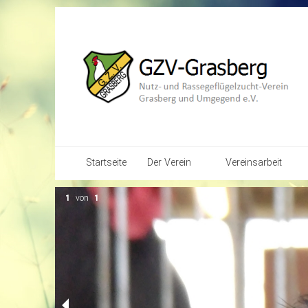
Startseite
Der Verein
Vereinsarbeit
Vereins-Chronik
Kalender
1
von
1
Vereinsstruktur
Bilder-Galerien
Vereins-Satzung
Jugendarbeit