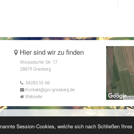
Hier sind wir zu finden
Wörpedorfer Str. 17
28879 Grasberg
04283 55 68
Kontakt@gzv-grasberg.de
Webseite
enannte Session-Cookies, welche sich nach Schließen Ihre