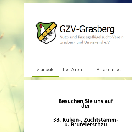
Startseite
Der Verein
Vereinsarbeit
Vereins-Chronik
Kalender
1
von
5
Vereinsstruktur
Bilder-Galerien
Vereins-Satzung
Jugendarbeit